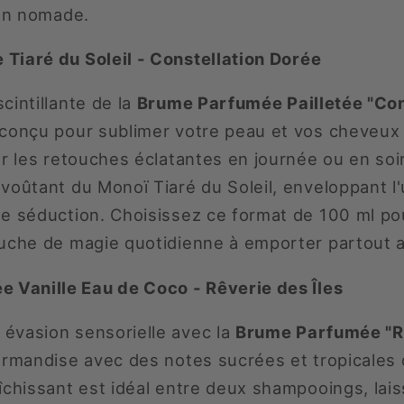
ien nomade.
 Tiaré du Soleil - Constellation Dorée
cintillante de la
Brume Parfumée Pailletée "Con
 conçu pour sublimer votre peau et vos cheveux
ur les retouches éclatantes en journée ou en so
voûtant du Monoï Tiaré du Soleil, enveloppant l'u
e séduction. Choisissez ce format de 100 ml po
ouche de magie quotidienne à emporter partout 
 Vanille Eau de Coco - Rêverie des Îles
évasion sensorielle avec la
Brume Parfumée "Rê
urmandise avec des notes sucrées et tropicales 
îchissant est idéal entre deux shampooings, lai