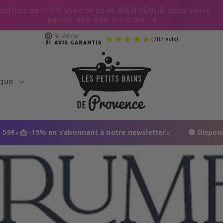
Profitez de -15% avec le code BIENVENUE dans votre
panier dès 39€ d'achats
(
ique
•
5% en s’abonnant à notre newsletter
🟢 Disponible en ph
 in France. Made in Provence. Livraison en 48 h