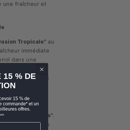
 une fraîcheur et
le
asion Tropicale"
au
raîcheur immédiate
onoï dans une
retouches en
 15 % DE
nsoleillées et des
ION
cevoir 15 % de
es
ère commande* et un
illeures offres.
 "Nectar des Îles"
.
ats
 délicat aux notes