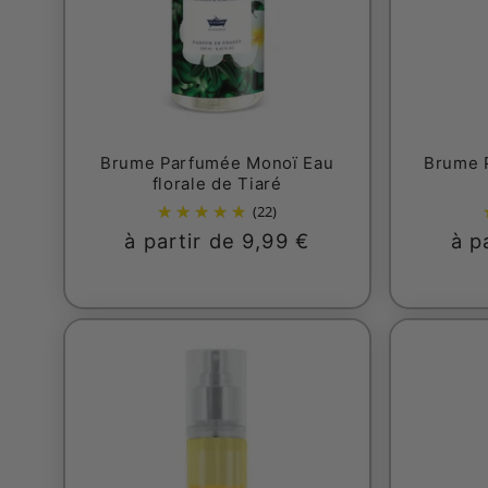
Brume Parfumée Monoï Eau
Brume P
florale de Tiaré
(22)
Prix
à partir de 9,99 €
Pri
à p
habituel
hab