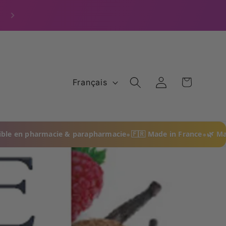
Produits vendus en Pharmacie & Parapharmacie
787 avis)
Langue
Connexion
Panier
Français
•
•
armacie & parapharmacie
🇫🇷 Made in France
🌿 Made in Prov
eures. Livraison offerte dès 59 euros. Moins 15