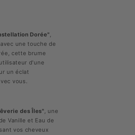
stellation Dorée"
,
 avec une touche de
irée, cette brume
tilisateur d'une
ur un éclat
avec vous.
verie des Îles"
, une
de Vanille et Eau de
ssant vos cheveux