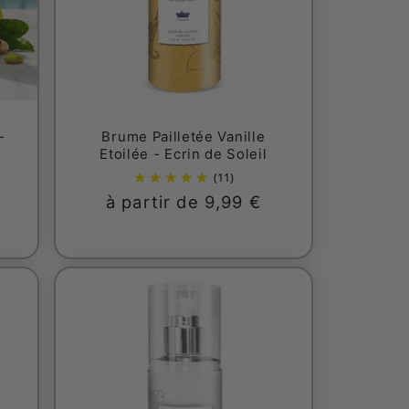
-
Brume Pailletée Vanille
Etoilée - Ecrin de Soleil
(11)
Prix
à partir de 9,99 €
nnel
habituel