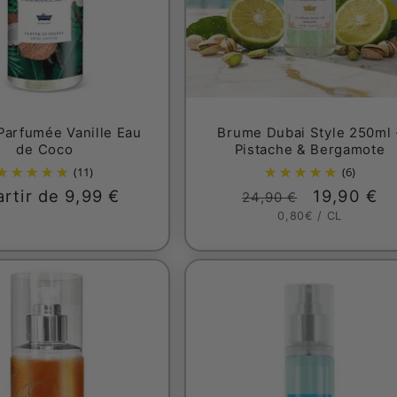
arfumée Vanille Eau
Brume Dubai Style 250ml 
de Coco
Pistache & Bergamote
(11)
(6)
x
artir de 9,99 €
Prix
Prix
19,90 €
24,90 €
PRIX
PAR
0,80€
/
CL
ituel
habituel
promotio
UNITAIRE