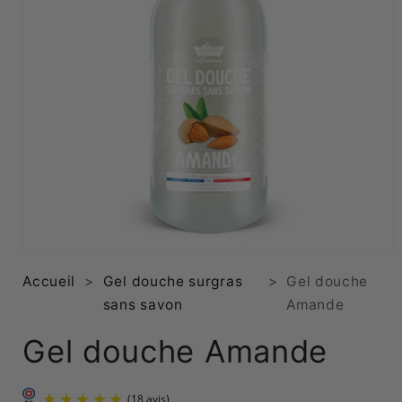
Ouvrir
le
Accueil
>
Gel douche surgras
>
Gel douche
média
1
sans savon
Amande
dans
une
fenêtre
Gel douche Amande
modale