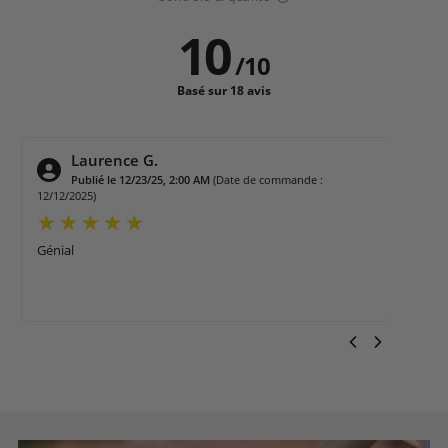
10
/
10
Basé sur 18 avis
Rene D.
00 PM
(Date de commande :
Publié le 7/8/26, 11:23 AM
(Date 
6/28/2026)
conforme à mes attentes