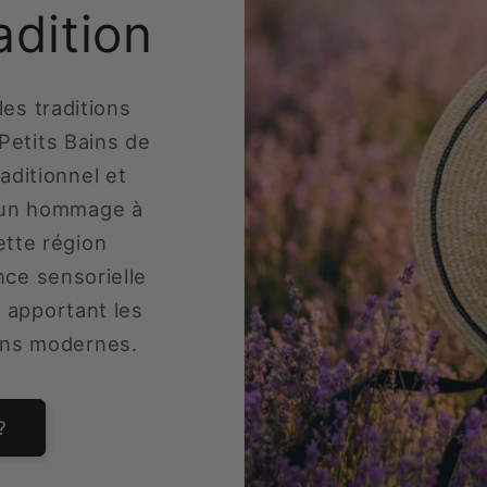
adition
les traditions
Petits Bains de
raditionnel et
t un hommage à
cette région
nce sensorielle
 apportant les
ins modernes.
?