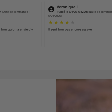
David M.
(Date de commande :
Publié le 5/25/26, 1:15 PM
(Date de comma
5/14/2026)
ayé
Sent très bon mais se rapproche plus du c
gum fraise