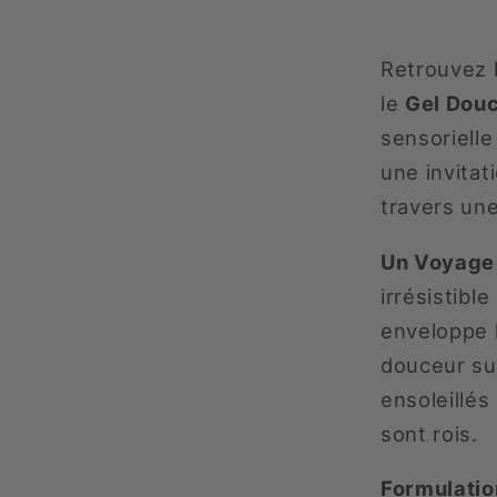
Retrouvez l
le
Gel Dou
sensorielle
une invitat
travers un
Un Voyage
irrésistibl
enveloppe l
douceur su
ensoleillés 
sont rois.
Formulatio