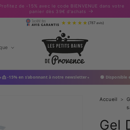
Profitez de -15% avec le code BIENVENUE dans votre
panier dès 39€ d'achats
(
ique
•
’abonnant à notre newsletter
🟢 Disponible en pharmacie
 in France. Made in Provence. Livraison en 48 h
Accueil
>
G
s
Gel 