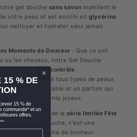
notre gel douche
sans savon
maintient le
e votre peau et est enrichi en
glycérine
ur nettoyer et hydrater sans jamais
les Moments de Douceur
: Que ce soit
au ou les cheveux, notre Gel Douche
pa est testé sous
contrôle
 15 % DE
gique
et convient à tous types de peaux.
une hygiène impeccable et un parfum qui
ION
nostalgie des moments joyeux.
cevoir 15 % de
ère commande* et un
che Barbe à Papa de la
série limitée Fête
illeures offres.
ats
 plus qu'un gel douche, c'est une
 joyeuse, une touche de bonheur