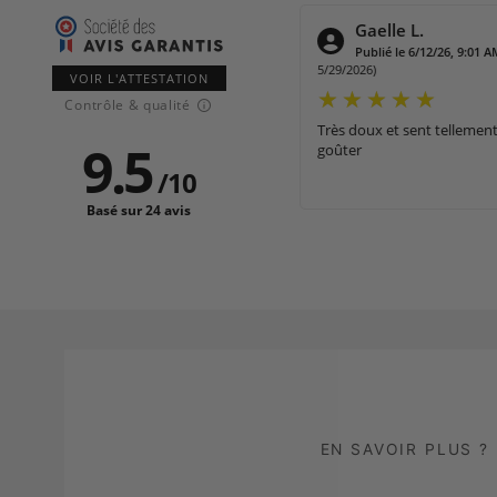
le L.
Veronique L.
 le 6/12/26, 9:01 AM
(Date de commande :
Publié le 6/4/26, 6:42 AM
5/24/2026)
VOIR L'ATTESTATION
Contrôle & qualité
t sent tellement bon qu'on a envie d'y
Il sent bon pas encore ess
9.5
/
10
Basé sur 24 avis
EN SAVOIR PLUS ?