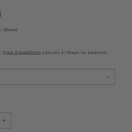
a
s.
Frais d'expédition
calculés à l'étape de paiement.
(24 avis)
Augmenter
la