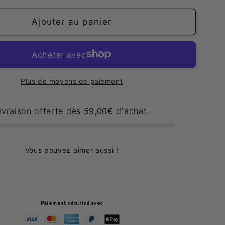
quantité
de
Ajouter au panier
Gel
Douche
barbe
à
papa
Plus de moyens de paiement
ivraison offerte dès
59,00€
d'achat.
Vous pouvez aimer aussi !
Paiement sécurisé avec