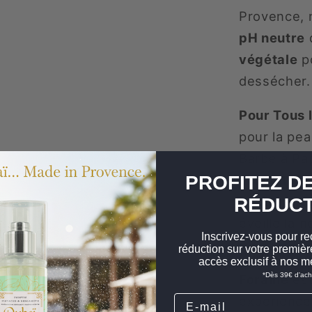
Provence, 
pH neutre
d
végétale
po
dessécher.
Pour Tous 
pour la pe
Barbe à Pa
PROFITEZ DE
dermatolo
Il promet 
RÉDUCT
éveille la 
Inscrivez-vous pour re
réduction sur votre premi
Ce Gel Dou
accès exclusif à nos me
*Dès 39€ d'ach
Foraine
est
Email
expérience