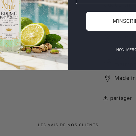
quotidienn
moment de p
M’INSCRI
Ingrédi
NON, MERC
Livraiso
métropo
Made in
partager
LES AVIS DE NOS CLIENTS