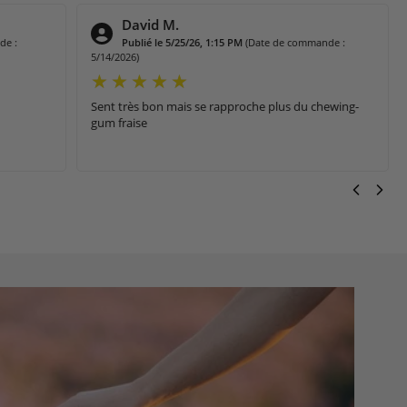
Philomene Sylvie N.
nde :
Publié le 4/26/26, 8:00 PM
(Date de commande :
4/16/2026)
hewing-
Odeur délicieuse