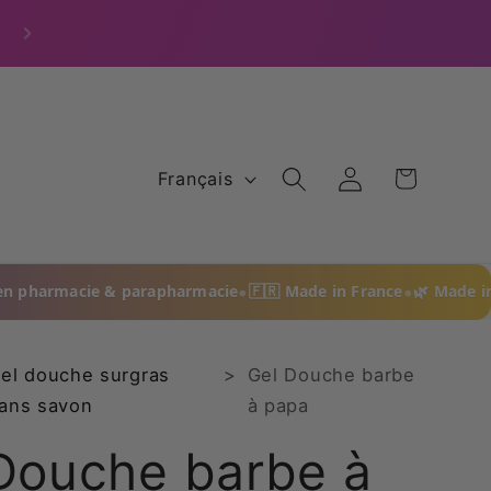
Produits vendus en Pharmacie & Parapharmacie
787 avis)
Langue
Connexion
Panier
Français
•
•
•
 & parapharmacie
🇫🇷 Made in France
🌿 Made in Provence
🚚
eures. Livraison offerte dès 59 euros. Moins 15
el douche surgras
>
Gel Douche barbe
ans savon
à papa
Douche barbe à