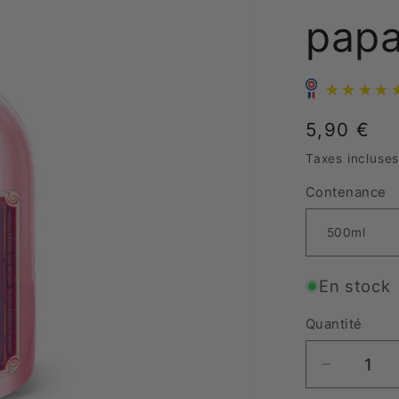
pap
Prix
5,90 €
habituel
Taxes incluse
Contenance
En stock
Quantité
Réduire
la