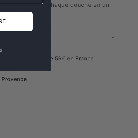
e qui transforme chaque douche en un
ur plaisir.
RE
ents
I
n offerte à partir de 59€ en France
litaine
 Provence